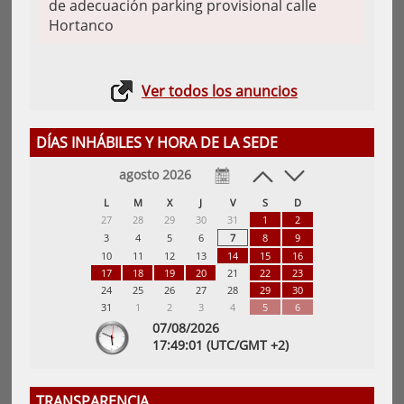
de adecuación parking provisional calle
Hortanco
Ver todos los anuncios
DÍAS INHÁBILES Y HORA DE LA SEDE
agosto 2026
L
M
X
J
V
S
D
27
28
29
30
31
1
2
3
4
5
6
7
8
9
10
11
12
13
14
15
16
17
18
19
20
21
22
23
24
25
26
27
28
29
30
31
1
2
3
4
5
6
07/08/2026
17:
49
:01
(UTC/GMT +2)
TRANSPARENCIA